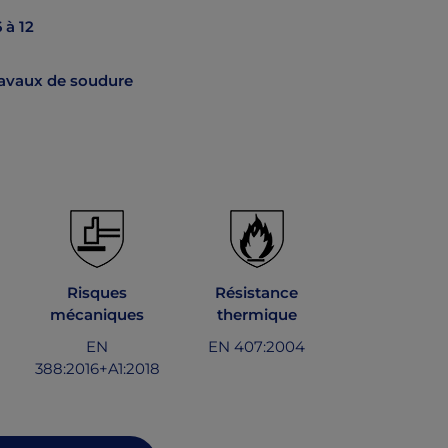
 à 12
ravaux de soudure
Risques
Résistance
mécaniques
thermique
EN
EN 407:2004
388:2016+A1:2018