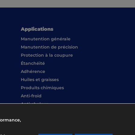
Applications
Manutention générale
Manutention de précision
Protection à la coupure
Étanchéité
Adhérence
Huiles et graisses
Produits chimiques
Anti-froid
Anti-chaleur
Soudure
rformance,
Lavage des mains
Surchaussures