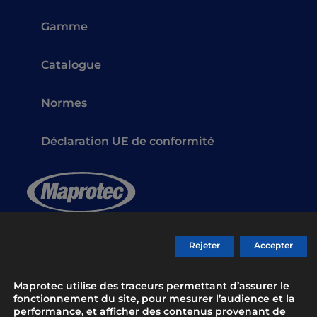
Gamme
Catalogue
Normes
Déclaration UE de conformité
Gants de protection pour les professionnels
Rejeter
Accepter
depuis 1983
Maprotec utilise des traceurs permettant d’assurer le
fonctionnement du site, pour mesurer l’audience et la
Contact
performance, et afficher des contenus provenant de